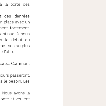
 la porte des 
t des denrées 
n place avec un 
ent fortement. 
continue à nous 
is le début du 
met ses surplus 
 l’offre.
ncore… Comment 
jours passeront, 
s le besoin. Les 
 Nous avons la 
nté et veulent 