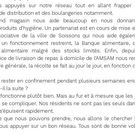
appuyés sur notre réseau tout en allant frapper à
de distribution et des boulangeries notamment. 
rand magasin nous aide beaucoup en nous donnan
produits d’hygiène. Un partenariat est en cours de mise e
sociative de la ville de Soissons qui nous aide égalem
é un fonctionnement restreint, la Banque alimentaire, 
 alimentaire malgré des stocks limités. Enfin, depu
ice de livraison de repas à domicile de l’AMSAM nous re
générale, la récolte se fait au jour le jour, en fonction de
 rester en confinement pendant plusieurs semaines e
il la suite ? 
e fonctionne plutôt bien. Mais au fur et à mesure que les 
e se compliquer. Nos résidents ne sont pas les seuls dan
 s’épuisent rapidement.
ce que nous pouvons prendre, nous allons le chercher !
ous appuyer sur un bon réseau. Tous sont de bonne volo