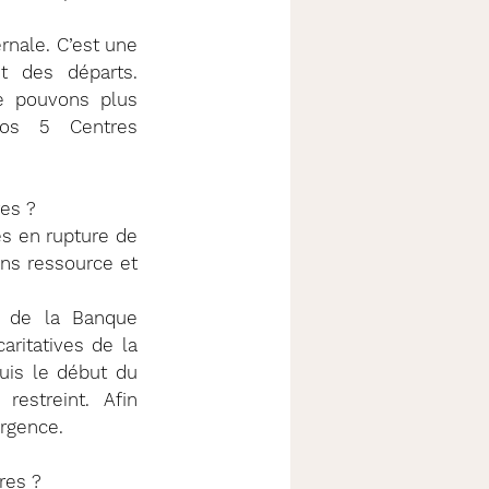
rnale. C’est une 
 des départs. 
e pouvons plus 
os 5 Centres 
es ? 
 en rupture de 
ans ressource et 
 de la Banque 
ritatives de la 
uis le début du 
streint. Afin 
urgence.
res ?