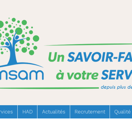
rvices
HAD
Actualités
Recrutement
Qualité