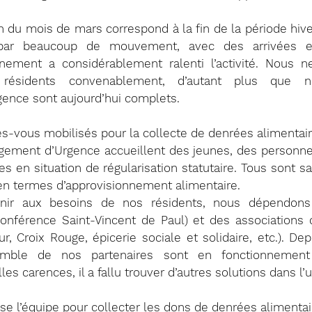
n du mois de mars correspond à la fin de la période hive
par beaucoup de mouvement, avec des arrivées et
nement a considérablement ralenti l’activité. Nous n
résidents convenablement, d’autant plus que n
ence sont aujourd’hui complets.
s-vous mobilisés pour la collecte de denrées alimentair
gement d’Urgence accueillent des jeunes, des personnes
s en situation de régularisation statutaire. Tous sont s
n termes d’approvisionnement alimentaire.
enir aux besoins de nos résidents, nous dépendons
Conférence Saint-Vincent de Paul) et des associations ca
r, Croix Rouge, épicerie sociale et solidaire, etc.). Dep
emble de nos partenaires sont en fonctionnement re
lles carences, il a fallu trouver d’autres solutions dans l’
e l’équipe pour collecter les dons de denrées alimentai