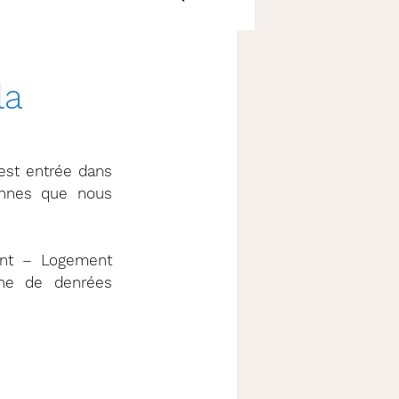
la
st entrée dans 
nnes que nous 
ent – Logement 
he de denrées 