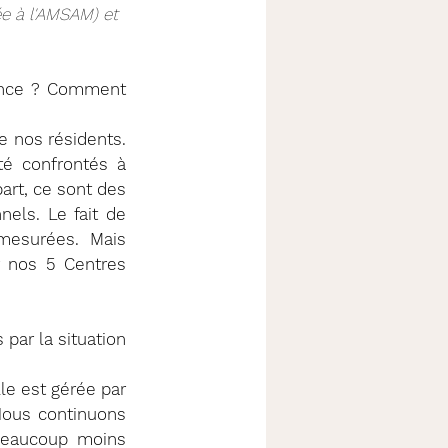
e à l'AMSAM) et 
ence ? Comment 
 nos résidents. 
 confrontés à 
t, ce sont des 
els. Le fait de 
mesurées. Mais 
 nos 5 Centres 
ar la situation 
e est gérée par 
 Nous continuons 
beaucoup moins 