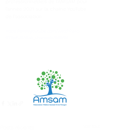
professionnel(le)s de l'AMSAM pour 
l’année 2021 sur la chaine YouTube 
de l'association :
https://www.youtube.com/watch?v=c-
6TBpKJ1fA&ab_channel=AMSAM
Voir tout
Posts récents