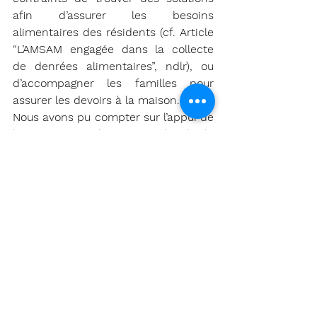
afin d’assurer les besoins 
alimentaires des résidents (cf. Article 
“L’AMSAM engagée dans la collecte 
de denrées alimentaires”, ndlr), ou 
d’accompagner les familles pour 
assurer les devoirs à la maison... 
Nous avons pu compter sur l’appui de 
la Direction Départementale de la 
Cohésion Sociale qui a fourni des 
masques pour les professionnels et 
les usagers et a répondu aux besoins 
alimentaires des usagers par la 
distribution de chèques alimentaires.
Propos recueillis le jeudi 19 
novembre 2020.