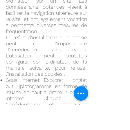
ordinateur sur un site. Les
données ainsi obtenues visent à
faciliter la navigation ultérieure sur
le site, et ont également vocation
à permettre diverses mesures de
fréquentation.
Le refus d’installation d’un cookie
peut entraîner l’impossibilité
d’accéder à certains services.
L’utilisateur peut toutefois
configurer son ordinateur de la
manière suivante, pour refuser
l’installation des cookies :
Sous Internet Explorer : onglet
outil (pictogramme en forme de
rouage en haut a droite) / options
internet. Cliquez sur
Confidentialité et choisissez
Bloquer tous les cookies. Validez
sur Ok.
Sous Firefox : en haut de la fenêtre
du navigateur, cliquez sur le