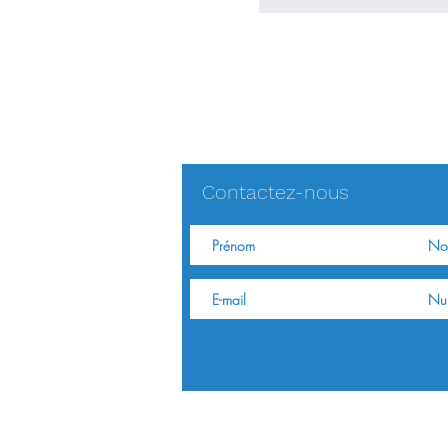
Contactez-nous
AMSAM - 31 rue Anne Morgan - 02200 
Tél : 03 23 75 51 00 | Fax : 03 23 75 51 19