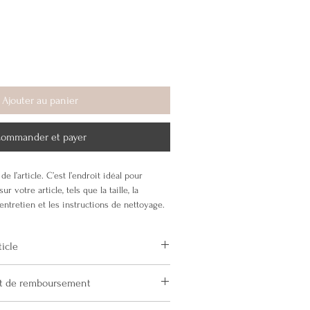
ix
omotionnel
Ajouter au panier
ommander et payer
de l’article. C’est l’endroit idéal pour 
ur votre article, tels que la taille, la 
’entretien et les instructions de nettoyage.
ticle
our ajouter des informations sur votre 
 et de remboursement
ailles disponibles
, 
les matériaux utilisés
, 
les 
n et de nettoyage
. Vous pouvez également 
our informer vos clients de la marche à 