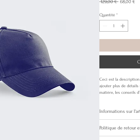
Prix
Pr
 129,00 € 
68,00 €
original
pr
Quantité
*
C
Ceci est la description 
ajouter plus de détails s
matière, les conseils d
Informations sur l'ar
C'est l'endroit idéal p
Politique de retour
article, telles que les 
t
instructions d'entretie
C'est l'endroit idéal p