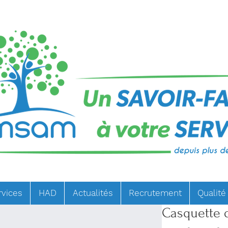
rvices
HAD
Actualités
Recrutement
Qualité
Casquette 