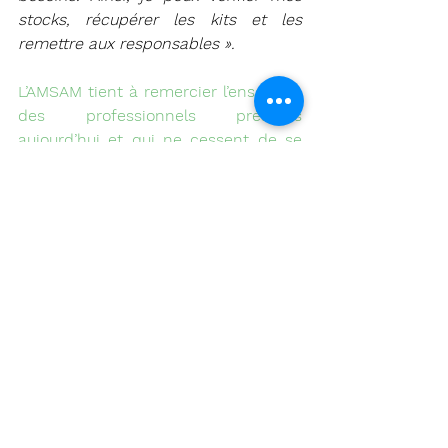
stocks, récupérer les kits et les 
remettre aux responsables ».
L’AMSAM tient à remercier l’ensemble 
des professionnels présents 
aujourd’hui et qui ne cessent de se 
démener pour assurer la protection 
de nos équipes de terrain, de nos 
patients et de nos usagers. Merci 
pour la solidarité dont font preuve 
nos partenaires, les professionnels 
libéraux, des structures médico-
sociales et sanitaires.
Le dernier mot revient à Rémy Adrot, 
Coordinateur des services 
techniques de l’AMSAM : 
« Notre 
quotidien est tout sauf habituel… 